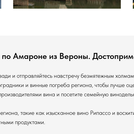
 по Амароне из Вероны. Достоприм
зади и отправляйтесь навстречу безмятежным холмам
градники и винные погреба региона, чтобы лучше оц
роизводителями вина и посетите семейную винодельн
егиона, такие как изысканное вино Рипассо и восхит
тными продуктами.