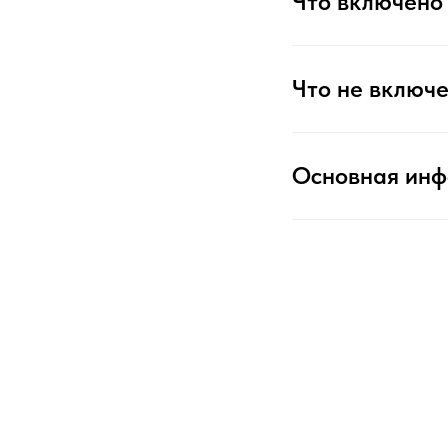
Что включено 
Что не включе
Основная ин