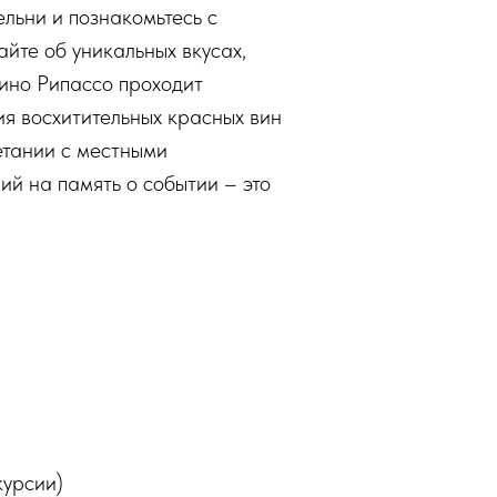
ельни и познакомьтесь с
йте об уникальных вкусах,
вино Рипассо проходит
ия восхитительных красных вин
етании с местными
й на память о событии – это
курсии)