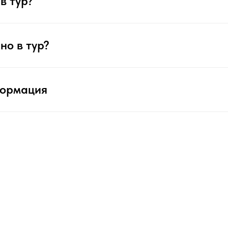
в тур?
но в тур?
формация