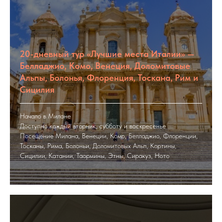
20-дневный тур «Лучшие места Италии» —
Белладжио, Комо, Венеция, Доломитовые
Альпы, Болонья, Флоренция, Тоскана, Рим и
Сицилия
Начало в Милане
Доступно каждый вторник, субботу и воскресенье
Посещение Милана, Венеции, Комо, Белладжио, Флоренции,
Тосканы, Рима, Болоньи, Доломитовых Альп, Кортины,
Сицилии, Катании, Таормины, Этны, Сиракуз, Ното