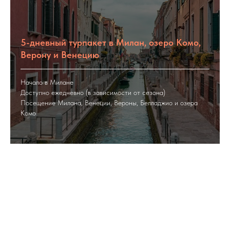
5-дневный турпакет в Милан, озеро Комо,
Верону и Венецию
Начало в Милане
Доступно ежедневно (в зависимости от сезона)
Посещение Милана, Венеции, Вероны, Белладжио и озера
Комо