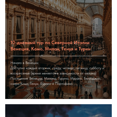
10-дневный тур по Северной Италии –
Венеция, Комо, Милан, Генуя и Турин
Начало в Венеции
Доступно каждый вторник, среду, четверг, пятницу, субботу и
воскресенье (время меняется в зависимости от сезона)
Посещение Венеции, Милана, Турина, Мурано, Белладжио,
озера Комо, Генуи, Бурано и Портофино