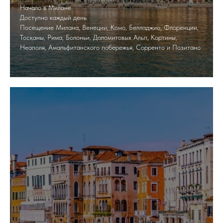
Начало в Милане
Доступно каждый день
Посещение Милана, Венеции, Комо, Белладжио, Флоренции,
Тосканы, Рима, Болоньи, Доломитовых Альп, Кортины,
Неаполя, Амальфитанского побережья, Сорренто и Позитано