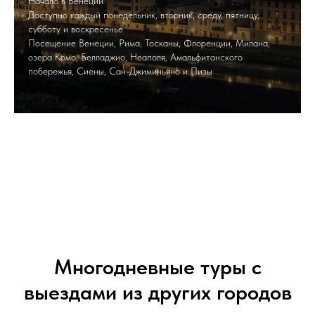
Начало в Венеции
Доступно каждый понедельник, вторник, среду, пятницу,
субботу и воскресенье
Посещение Венеции, Рима, Тосканы, Флоренции, Милана,
озера Комо, Белладжио, Неаполя, Амальфитанского
побережья, Сиены, Сан-Джиминьяно и Пизы
Многодневные туры с
выездами из других городов