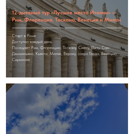
12-дневный тур «Лучшие места Италии» —
Рим, Флоренция, Тоскана, Венеция и Милан
Старт в Риме
Доступно каждый день
Посещает Рим, Флоренцию, Тоскану, Сиену, Пизу, Сан-
Джиминьяно, Кьянти, Милан, Верону, озеро Гарда, Венецию,
Сирмионе.