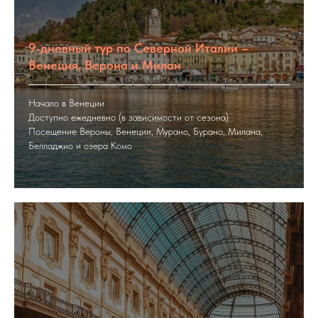
9-дневный тур по Северной Италии –
Венеция, Верона и Милан
Начало в Венеции
Доступно ежедневно (в зависимости от сезона)
Посещение Вероны, Венеции, Мурано, Бурано, Милана,
Белладжио и озера Комо