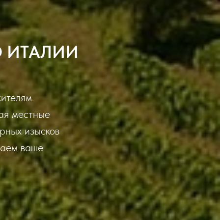
О ИТАЛИИ
ителям.
вая местные
рных изысков
лаем ваше