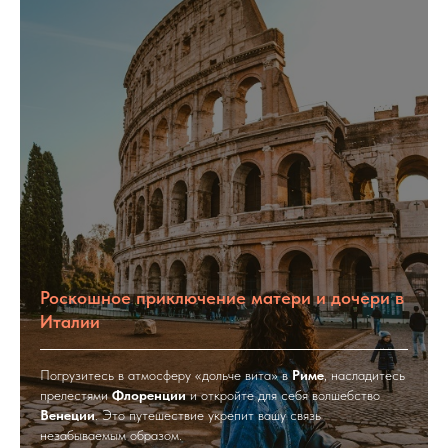
Роскошное приключение матери и дочери в
Италии
Погрузитесь в атмосферу «дольче вита» в
Риме
, насладитесь
прелестями
Флоренции
и откройте для себя волшебство
Венеции
. Это путешествие укрепит вашу связь
незабываемым образом.