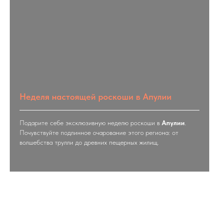
Неделя настоящей роскоши в Апулии
Подарите себе эксклюзивную неделю роскоши в
Апулии
.
Почувствуйте подлинное очарование этого региона: от
волшебства трулли до древних пещерных жилищ.