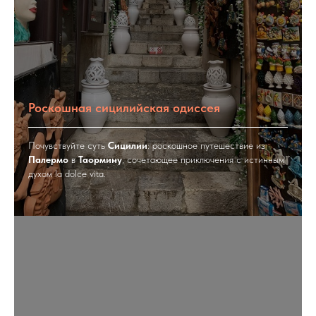
Роскошная сицилийская одиссея
Почувствуйте суть
Сицилии
: роскошное путешествие из
Палермо
в
Таормину
, сочетающее приключения с истинным
духом la dolce vita.