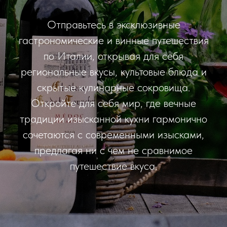
Отправьтесь в эксклюзивные
гастрономические и винные путешествия
по Италии, открывая для себя
региональные вкусы, культовые блюда и
скрытые кулинарные сокровища.
Откройте для себя мир, где вечные
традиции изысканной кухни гармонично
сочетаются с современными изысками,
предлагая ни с чем не сравнимое
путешествие вкуса.