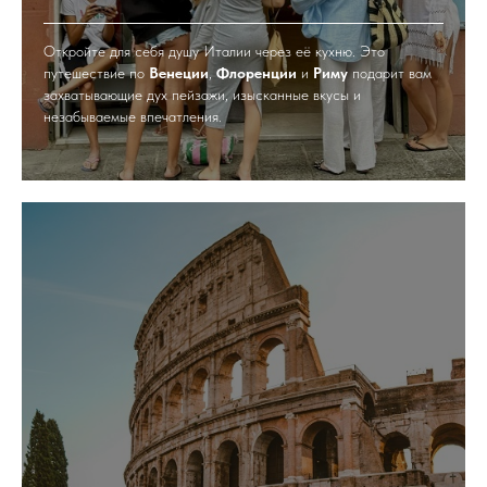
Откройте для себя душу Италии через её кухню. Это
путешествие по
Венеции
,
Флоренции
и
Риму
подарит вам
захватывающие дух пейзажи, изысканные вкусы и
незабываемые впечатления.