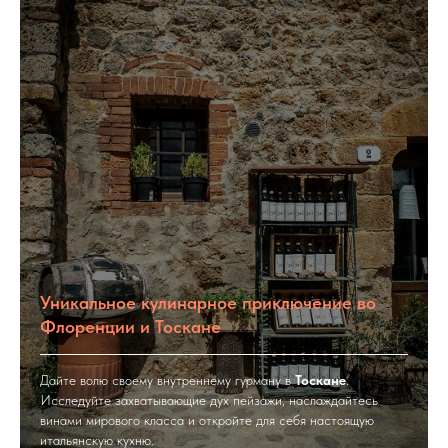
Уникальное кулинарное приключение во
Флоренции и Тоскане
Дайте волю своему внутреннему гурману в
Тоскане
.
Исследуйте захватывающие дух пейзажи, наслаждайтесь
винами мирового класса и откройте для себя настоящую
итальянскую кухню.