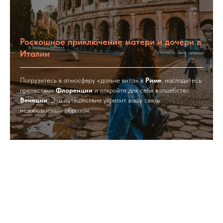
Роскошное приключение матери и дочери в
Италии
Погрузитесь в атмосферу «дольче вита» в
Риме
, насладитесь
прелестями
Флоренции
и откройте для себя волшебство
Венеции
. Это путешествие укрепит вашу связь
незабываемым образом.