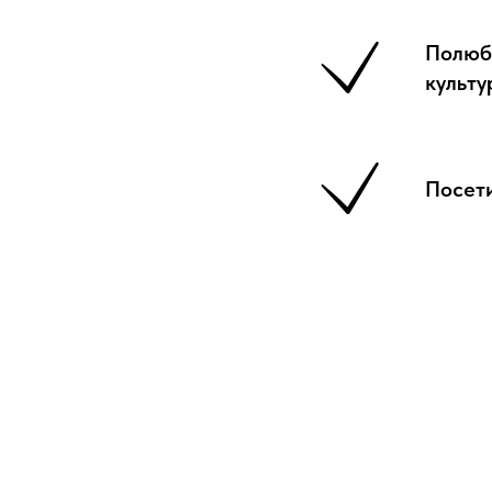
Полюб
культу
Посет