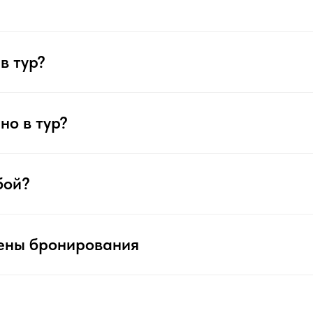
в тур?
но в тур?
бой?
ены бронирования