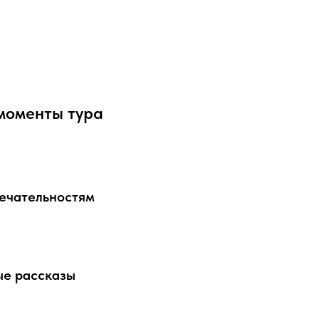
моменты тура
мечательностям
ые рассказы