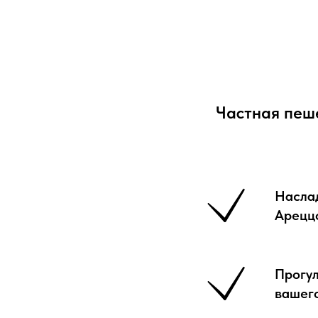
Частная пеш
Насла
Арецц
Прогул
вашего