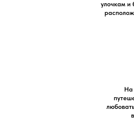
улочкам и 
располож
На
путеш
любоват