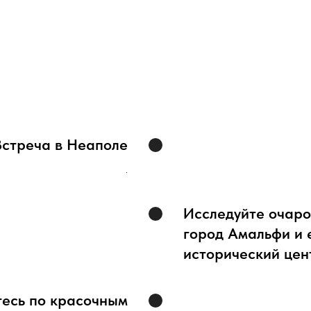
Встреча в Неаполе
.
Исследуйте очар
город Амальфи и 
исторический цен
тесь по красочным