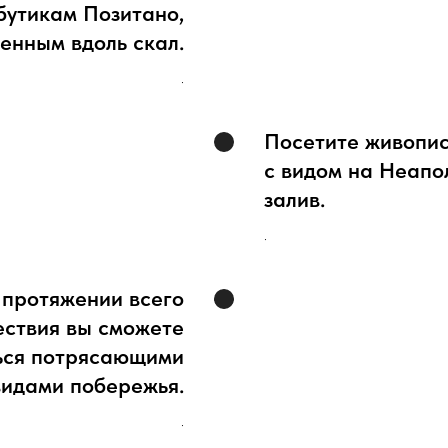
бутикам Позитано,
енным вдоль скал.
.
Посетите живопи
с видом на Неапо
залив.
.
 протяжении всего
ествия вы сможете
ься потрясающими
видами побережья.
.