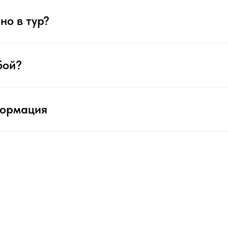
но в тур?
бой?
формация