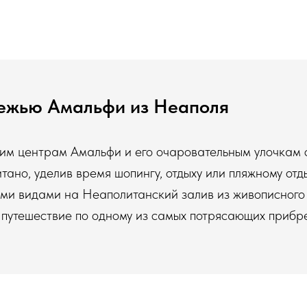
режью Амальфи из Неаполя
ким центрам Амальфи и его очаровательным улочкам 
ано, уделив время шопингу, отдыху или пляжному отды
и видами на Неаполитанский залив из живописного
е путешествие по одному из самых потрясающих прибр