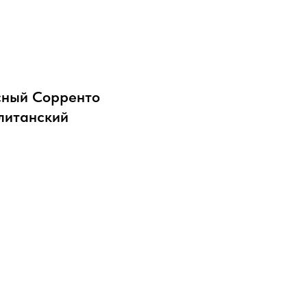
сный Сорренто
литанский