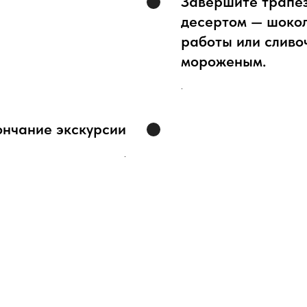
Завершите трапез
десертом — шоко
работы или слив
мороженым.
.
ончание экскурсии
.