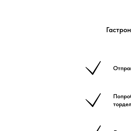
Гастрон
Отправ
Попроб
торде