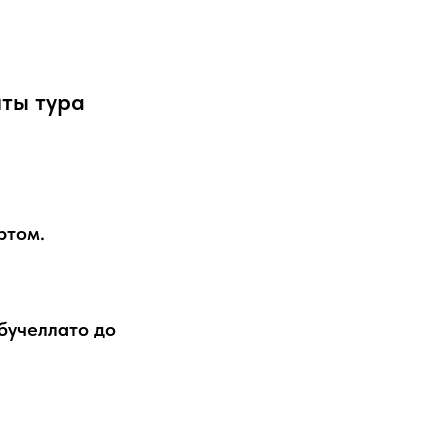
нты тура
ртом.
бучеллато до