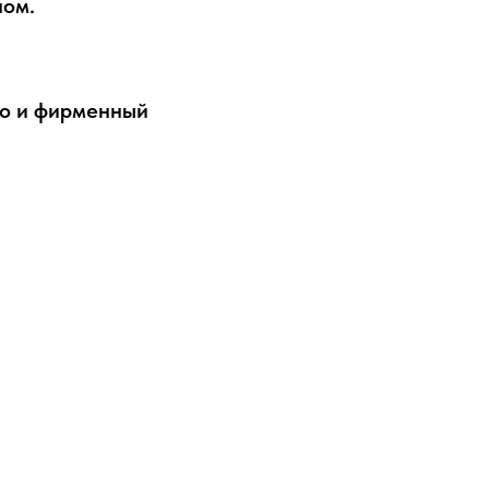
ном.
то и фирменный