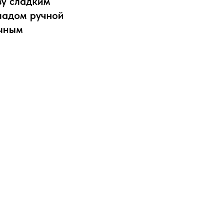
у сладким
ладом ручной
очным