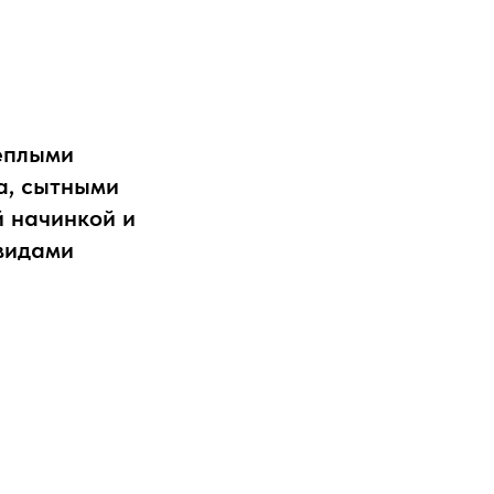
еплыми
а, сытными
й начинкой и
видами