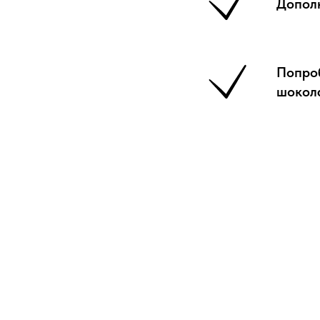
Допол
Попроб
шокол