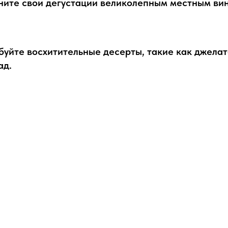
ните свои дегустации великолепным местным ви
уйте восхитительные десерты, такие как джела
ад.