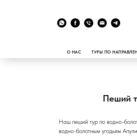
О НАС
ТУРЫ ПО НАПРАВЛ
Пеший т
Наш пеший тур по водно-болот
водно-болотным угодьям Апули