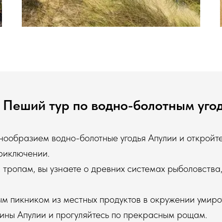
Пеший тур по водно-болотным угод
нообразием водно-болотные угодья Апулии и откройт
приключении.
 тропам, вы узнаете о древних системах рыболовств
м пикником из местных продуктов в окружении умир
ины Апулии и прогуляйтесь по прекрасным рощам.