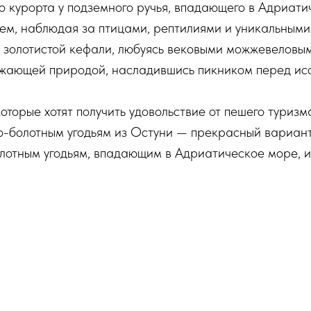
о курорта у подземного ручья, впадающего в Адриат
м, наблюдая за птицами, рептилиями и уникальными 
и золотистой кефали, любуясь вековыми можжевеловым
ужающей природой, насладившись пикником перед ис
оторые хотят получить удовольствие от пешего туризм
о-болотным угодьям из Остуни — прекрасный вариант
олотным угодьям, впадающим в Адриатическое море, 