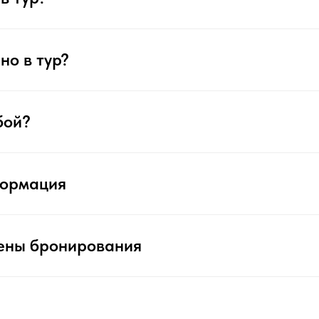
но в тур?
бой?
формация
ены бронирования