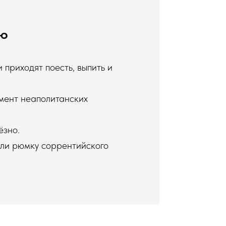
лю
приходят поесть, выпить и
имент неаполитанских
ёзно.
или рюмку соррентийского