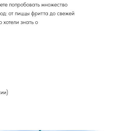
жете попробовать множество
юд: от пиццы фритта до свежей
 хотели знать о
сии)