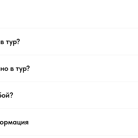
в тур?
но в тур?
бой?
формация