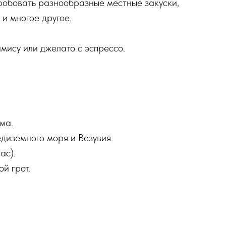
пробовать разнообразные местные закуски,
 и многое другое.
мису или джелато с эспрессо.
ма.
диземного моря и Везувия.
ас).
й грот.