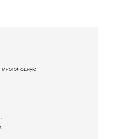
и многолюдную
.
.