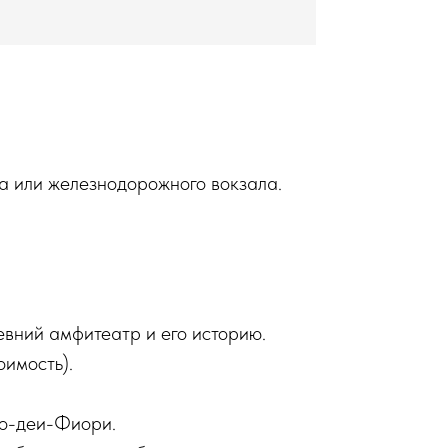
а или железнодорожного вокзала.
евний амфитеатр и его историю.
оимость).
по-деи-Фиори.