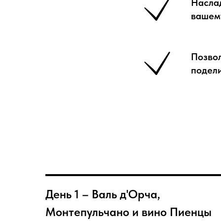
Насла
вашем
Позвол
подел
День 1 – Валь д'Орча,
Монтепульчано и вино Пиенцы