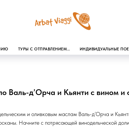
ЕНИЮ
ТУРЫ С ОТПРАВЛЕНИЕМ...
ИНДИВИДУАЛЬНЫЕ ПО
по Валь-д’Орча и Кьянти с вином и
дельческим и оливковым маслам Валь-д’Орча и Кьянт
осканы. Начните с потрясающей винодельческой дол