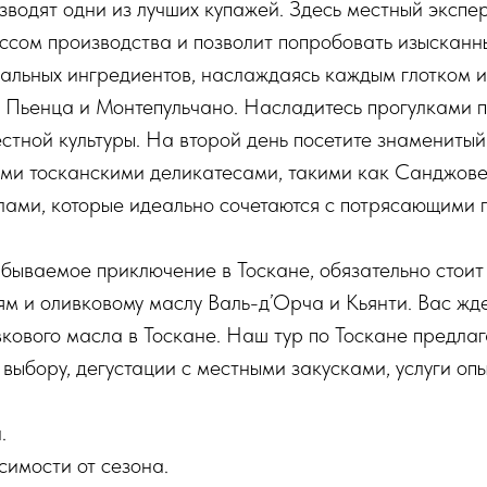
изводят одни из лучших купажей. Здесь местный экспе
ссом производства и позволит попробовать изысканн
альных ингредиентов, наслаждаясь каждым глотком и
 Пьенца и Монтепульчано. Насладитесь прогулками п
тной культуры. На второй день посетите знаменитый
ими тосканскими деликатесами, такими как Санджове
ами, которые идеально сочетаются с потрясающими 
бываемое приключение в Тоскане, обязательно стои
ям и оливковому маслу Валь-д’Орча и Кьянти. Вас жд
вкового масла в Тоскане. Наш тур по Тоскане предла
 выбору, дегустации с местными закусками, услуги опы
.
симости от сезона.