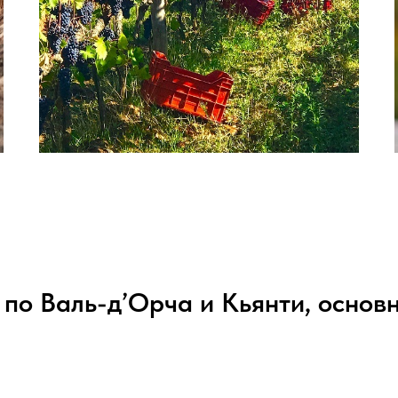
 по Валь-д’Орча и Кьянти, основ