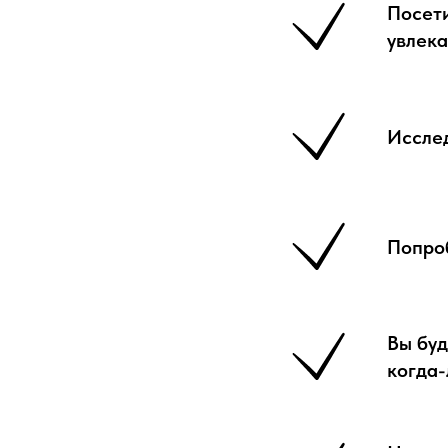
Посети
увлека
Иссле
Попроб
Вы бу
когда-