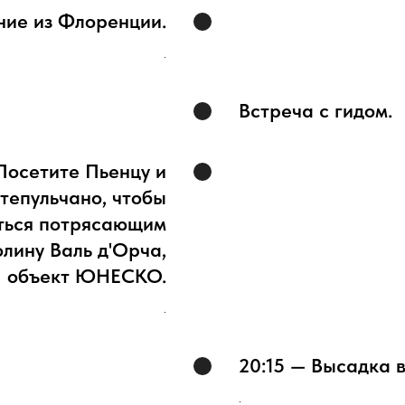
ние из Флоренции.
.
Встреча с гидом.
Посетите Пьенцу и
тепульчано, чтобы
ться потрясающим
олину Валь д'Орча,
объект ЮНЕСКО.
.
20:15 — Высадка 
.