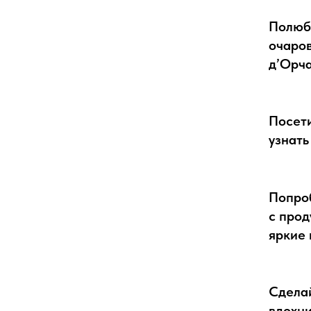
Полюб
очаров
д’Орча
Посети
узнать
Попро
с прод
яркие 
Сдела
вдохни