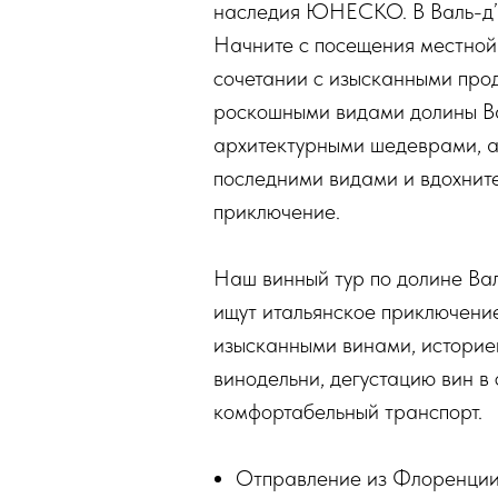
наследия ЮНЕСКО. В Валь-д’Ор
Начните с посещения местной 
сочетании с изысканными про
роскошными видами долины Ва
архитектурными шедеврами, а 
последними видами и вдохнит
приключение.
Наш винный тур по долине Ва
ищут итальянское приключение
изысканными винами, историей
винодельни, дегустацию вин в
комфортабельный транспорт.
Отправление из Флоренци