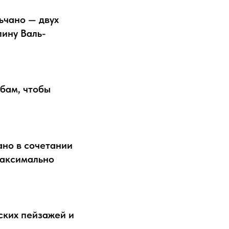
ьчано — двух
лину Валь-
бам, чтобы
но в сочетании
максимально
ских пейзажей и