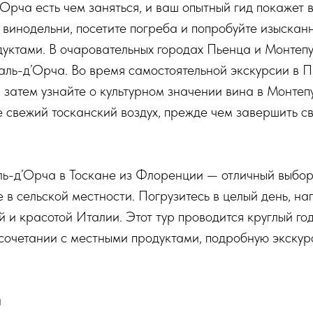
ча есть чем заняться, и ваш опытный гид покажет в
винодельни, посетите погреба и попробуйте изыскан
дуктами. В очаровательных городах Пьенца и Монтеп
ль-д’Орча. Во время самостоятельной экскурсии в П
затем узнайте о культурном значении вина в Монтеп
е свежий тосканский воздух, прежде чем завершить 
ль-д’Орча в Тоскане из Флоренции — отличный выбор
 в сельской местности. Погрузитесь в целый день, на
 и красотой Италии. Этот тур проводится круглый го
 сочетании с местными продуктами, подробную экскур
и