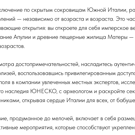
ключение по скрытым сокровищам Южной Италии, ра
лений — независимо от возраста и возраста. Это час
ывающие открытия: вы откроете для себя имперское в
вание Апулии и древние пещерные жилища Матеры — 
возрастов.
смотра достопримечательностей, насладитесь аутент
олизей, воспользовавшись привилегированным доступ
ля в компании увлеченных местных экспертов, иссле
го наследия ЮНЕСКО, с археологом и раскройте сек
иками, открывая сердце Италии для всех, от бабушек
вие, продуманное до мелочей, включает в себя разм
ктивные мероприятия, которые способствуют укреплен