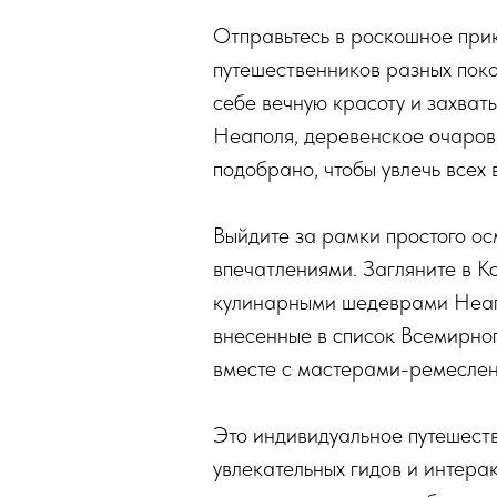
Отправьтесь в роскошное при
путешественников разных поко
себе вечную красоту и захват
Неаполя, деревенское очаро
подобрано, чтобы увлечь всех 
Выйдите за рамки простого о
впечатлениями. Загляните в К
кулинарными шедеврами Неапо
внесенные в список Всемирно
вместе с мастерами-ремесленн
Это индивидуальное путешест
увлекательных гидов и интера