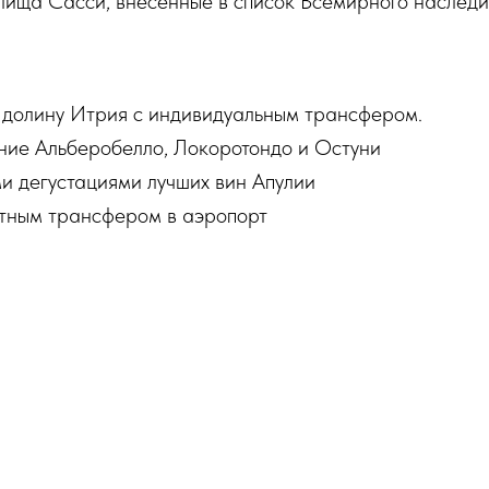
илища Сасси, внесенные в список Всемирного насл
 долину Итрия с индивидуальным трансфером.
ние Альберобелло, Локоротондо и Остуни
и дегустациями лучших вин Апулии
тным трансфером в аэропорт